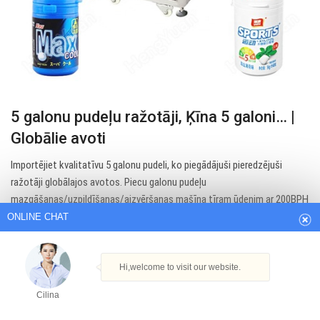
5 galonu pudeļu ražotāji, Ķīna 5 galoni… |
Globālie avoti
ONLINE CHAT
Importējiet kvalitatīvu 5 galonu pudeli, ko piegādājuši pieredzējuši
ražotāji globālajos avotos. Piecu galonu pudeļu
mazgāšanas/uzpildīšanas/aizvēršanas mašīna tīram ūdenim ar 200BPH
Hi,welcome to visit our website.
izvadi. Uzlīmes noņemšanas mašīna.
Cilina
Get Best Quote
How can I help you today?
Cilina