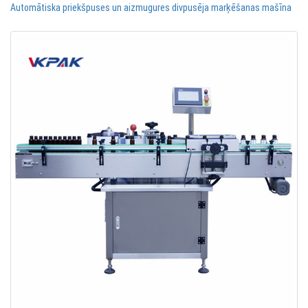
Automātiska priekšpuses un aizmugures divpusēja marķēšanas mašīna