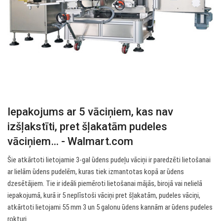
Iepakojums ar 5 vāciņiem, kas nav
izšļakstīti, pret šļakatām pudeles
vāciņiem… - Walmart.com
Šie atkārtoti lietojamie 3-gal ūdens pudeļu vāciņi ir paredzēti lietošanai
ar lielām ūdens pudelēm, kuras tiek izmantotas kopā ar ūdens
dzesētājiem. Tie ir ideāli piemēroti lietošanai mājās, birojā vai nelielā
iepakojumā, kurā ir 5 neplīstoši vāciņi pret šļakatām, pudeles vāciņi,
atkārtoti lietojami 55 mm 3 un 5 galonu ūdens kannām ar ūdens pudeles
rokturi