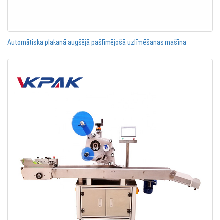
Automātiska plakanā augšējā pašlīmējošā uzlīmēšanas mašīna