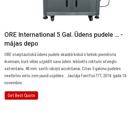
ORE International 5 Gal. Ūdens pudele ... -
mājas depo
ORE starptautiskā ūdens pudele skaidrā krāsā ir lieliski piemērota
ikvienam, kurš vēlas uzpildīt savu ūdeni. Iebūvēts rokturis atvieglo
satveršanu. 48 mm. savīti vāciņš aizvēršanai. Citas 5 galonu pudeles
neatbrīvo vietu zem jaunā uzpildes… Jautāja Fantfox777, 2018. gada 18.
novembris.
Get Best Quote