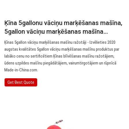
Ķīna 5gallonu vāciņu marķēšanas mašīna,
5gallon vāciņu marķēšanas mašīna…
Ķīnas 5gallon vāciņu marķēšanas mašīnu ražotāji - Izvēlieties 2020
augstas kvalitātes 5gallon vāciņu marķēšanas mašīnu produktus par
labāko cenu no sertificētiem Ķīnas blīvēšanas mašīnu ražotājiem,
ūdens uzpildes mašīnu piegādātājiem, vairumtirgotājiem un rūpnīcā
Made-in-China.com.
Get Best Quote