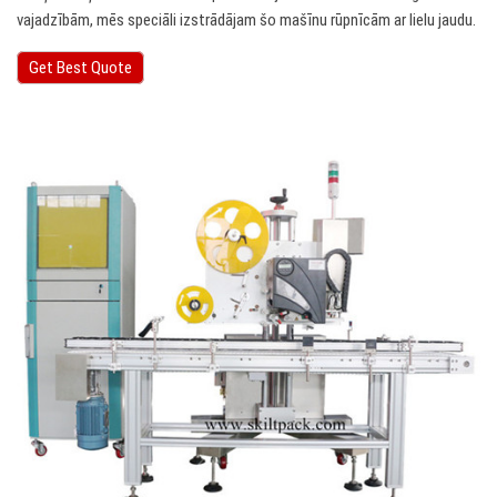
vajadzībām, mēs speciāli izstrādājam šo mašīnu rūpnīcām ar lielu jaudu.
Get Best Quote