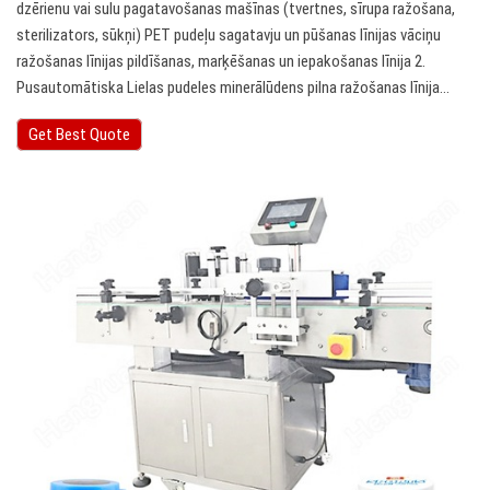
dzērienu vai sulu pagatavošanas mašīnas (tvertnes, sīrupa ražošana,
sterilizators, sūkņi) PET pudeļu sagatavju un pūšanas līnijas vāciņu
ražošanas līnijas pildīšanas, marķēšanas un iepakošanas līnija 2.
Pusautomātiska Lielas pudeles minerālūdens pilna ražošanas līnija…
Get Best Quote