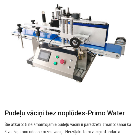
Pudeļu vāciņi bez noplūdes-Primo Water
Šie atkārtoti neizmantojamie pudeļu vāciņi ir paredzēti izmantošanai kā
3 vai 5 galonu ūdens krūzes vāciņi. Neizšļakstāmi vāciņi standarta