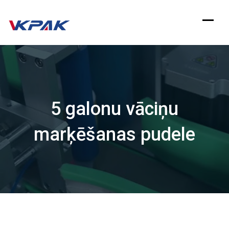
Pāriet
uz
saturu
5 galonu vāciņu
marķēšanas pudele