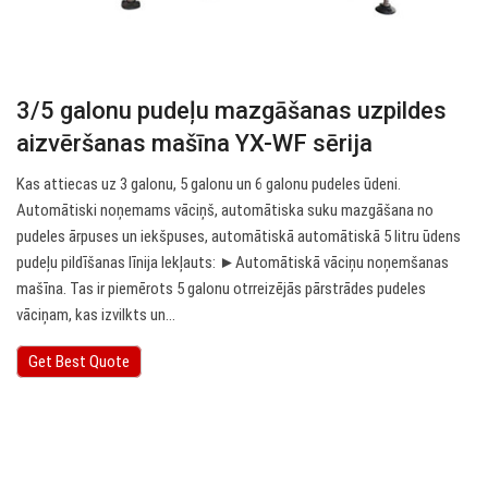
3/5 galonu pudeļu mazgāšanas uzpildes
aizvēršanas mašīna YX-WF sērija
Kas attiecas uz 3 galonu, 5 galonu un 6 galonu pudeles ūdeni.
Automātiski noņemams vāciņš, automātiska suku mazgāšana no
pudeles ārpuses un iekšpuses, automātiskā automātiskā 5 litru ūdens
pudeļu pildīšanas līnija Iekļauts: ►Automātiskā vāciņu noņemšanas
mašīna. Tas ir piemērots 5 galonu otrreizējās pārstrādes pudeles
vāciņam, kas izvilkts un…
Get Best Quote