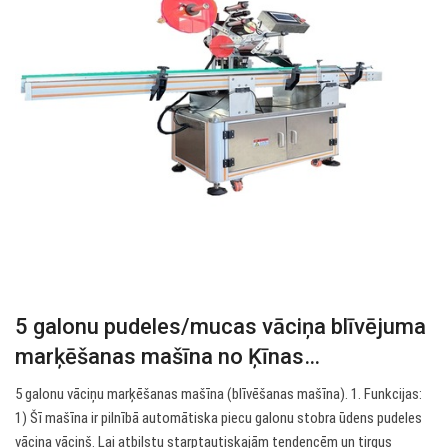
5 galonu pudeles/mucas vāciņa blīvējuma
marķēšanas mašīna no Ķīnas…
5 galonu vāciņu marķēšanas mašīna (blīvēšanas mašīna). 1. Funkcijas:
1) Šī mašīna ir pilnībā automātiska piecu galonu stobra ūdens pudeles
vāciņa vāciņš. Lai atbilstu starptautiskajām tendencēm un tirgus