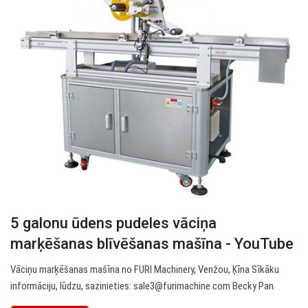
5 galonu ūdens pudeles vāciņa
marķēšanas blīvēšanas mašīna - YouTube
Vāciņu marķēšanas mašīna no FURI Machinery, Venžou, Ķīna Sīkāku
informāciju, lūdzu, sazinieties:
sale3@furimachine.com
Becky Pan.