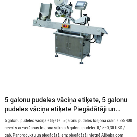
5 galonu pudeles vāciņa etiķete, 5 galonu
pudeles vāciņa etiķete Piegādātāji un…
5 galonu pudeles vāciņa etiķete. 5 galonu pudeles losjona sūknis 38/400
rievots aizvēršanas losjona sūknis 5 galonu pudelei. 0,15–0,30 USD /
gab. Par produktu un piegādātājiem: piegādātāji vietnē Alibaba.com