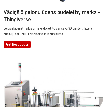
Vāciņš 5 galonu ūdens pudelei by markz -
Thingiverse
Lejupielādējiet failus un izveidojiet tos ar savu 3D printeri, lāzera
griezēju vai CNC. Thingiverse ir lietu visums.
Get Best Quote