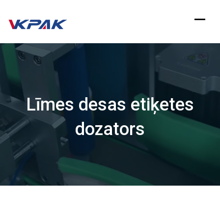
Pāriet
uz
saturu
Līmes desas etiķetes
dozators