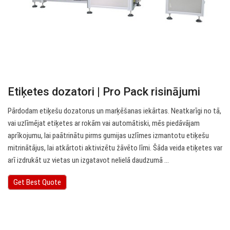
Etiķetes dozatori | Pro Pack risinājumi
Pārdodam etiķešu dozatorus un marķēšanas iekārtas. Neatkarīgi no tā,
vai uzlīmējat etiķetes ar rokām vai automātiski, mēs piedāvājam
aprīkojumu, lai paātrinātu pirms gumijas uzlīmes izmantotu etiķešu
mitrinātājus, lai atkārtoti aktivizētu žāvēto līmi. Šāda veida etiķetes var
arī izdrukāt uz vietas un izgatavot nelielā daudzumā ...
Get Best Quote