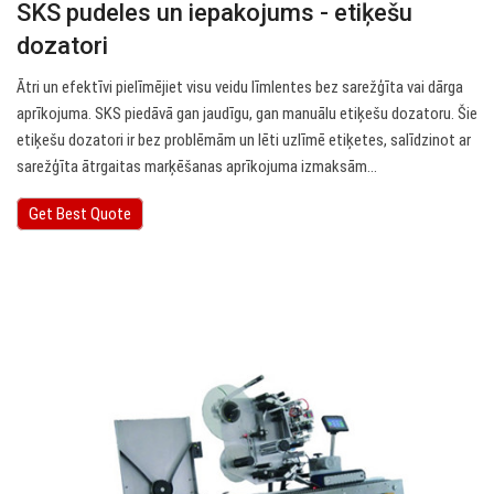
SKS pudeles un iepakojums - etiķešu
dozatori
Ātri un efektīvi pielīmējiet visu veidu līmlentes bez sarežģīta vai dārga
aprīkojuma. SKS piedāvā gan jaudīgu, gan manuālu etiķešu dozatoru. Šie
etiķešu dozatori ir bez problēmām un lēti uzlīmē etiķetes, salīdzinot ar
sarežģīta ātrgaitas marķēšanas aprīkojuma izmaksām…
Get Best Quote