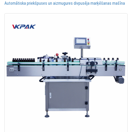
Automātiska priekšpuses un aizmugures divpusēja marķēšanas mašīna