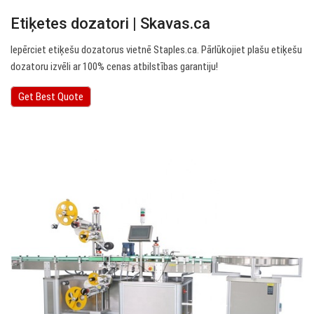
Etiķetes dozatori | Skavas.ca
Iepērciet etiķešu dozatorus vietnē Staples.ca. Pārlūkojiet plašu etiķešu
dozatoru izvēli ar 100% cenas atbilstības garantiju!
Get Best Quote