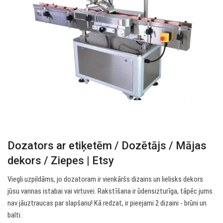
Dozators ar etiķetēm / Dozētājs / Mājas
dekors / Ziepes | Etsy
Viegli uzpildāms, jo dozatoram ir vienkāršs dizains un lielisks dekors
jūsu vannas istabai vai virtuvei. Rakstīšana ir ūdensizturīga, tāpēc jums
nav jāuztraucas par slapšanu! Kā redzat, ir pieejami 2 dizaini - brūni un
balti.