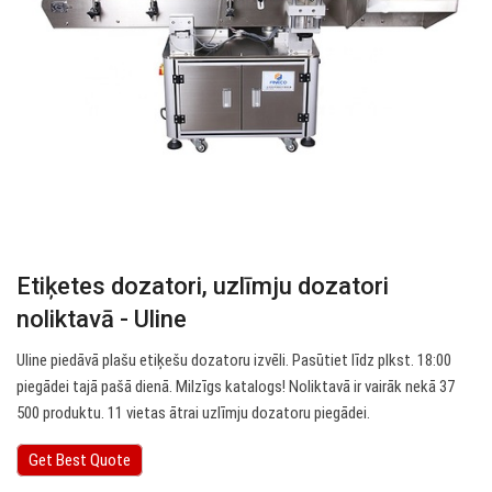
Etiķetes dozatori, uzlīmju dozatori
noliktavā - Uline
Uline piedāvā plašu etiķešu dozatoru izvēli. Pasūtiet līdz plkst. 18:00
piegādei tajā pašā dienā. Milzīgs katalogs! Noliktavā ir vairāk nekā 37
500 produktu. 11 vietas ātrai uzlīmju dozatoru piegādei.
Get Best Quote