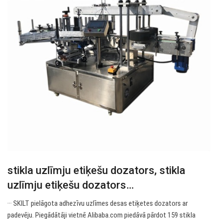
stikla uzlīmju etiķešu dozators, stikla
uzlīmju etiķešu dozators…
··· SKILT pielāgota adhezīvu uzlīmes desas etiķetes dozators ar
padevēju. Piegādātāji vietnē Alibaba.com piedāvā pārdot 159 stikla