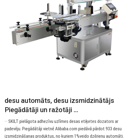
desu automāts, desu izsmidzinātājs
Piegādātāji un ražotāji ...
··· SKILT pielāgota adhezīvu uzlīmes desas etiķetes dozators ar
padevēju. Piegādātāji vietnē Alibaba.com piedāvā pārdot 933 desu
izsmidzināšanas produktus, no kuriem 1%veido dzērienu automāti.