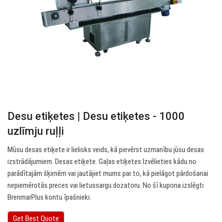
Desu etiķetes | Desu etiķetes - 1000
uzlīmju ruļļi
Mūsu desas etiķete ir lielisks veids, kā pievērst uzmanību jūsu desas
izstrādājumiem. Desas etiķete. Gaļas etiķetes Izvēlieties kādu no
parādītajām šķirnēm vai jautājiet mums par to, kā pielāgot pārdošanai
nepiemērotās preces vai lietussargu dozatoru. No šī kupona izslēgti
BrenmarPlus kontu īpašnieki.
Get Best Quote