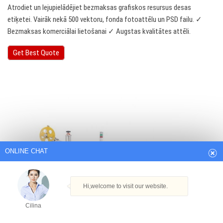
Atrodiet un lejupielādējiet bezmaksas grafiskos resursus desas
etiķetei. Vairāk nekā 500 vektoru, fonda fotoattēlu un PSD failu. ✓
Bezmaksas komerciālai lietošanai ✓ Augstas kvalitātes attēli.
Get Best Quote
ONLINE CHAT
Hi,welcome to visit our website.
Cilina
How can I help you today?
Cilina