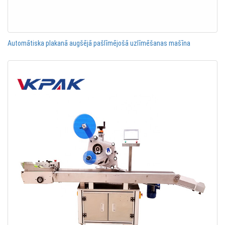
Automātiska plakanā augšējā pašlīmējošā uzlīmēšanas mašīna