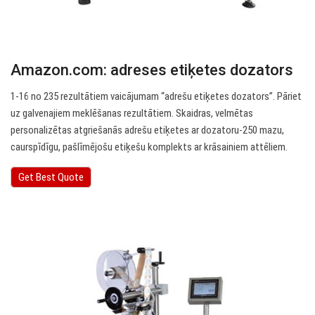
Amazon.com: adreses etiķetes dozators
1-16 no 235 rezultātiem vaicājumam “adrešu etiķetes dozators”. Pāriet
uz galvenajiem meklēšanas rezultātiem. Skaidras, velmētas
personalizētas atgriešanās adrešu etiķetes ar dozatoru-250 mazu,
caurspīdīgu, pašlīmējošu etiķešu komplekts ar krāsainiem attēliem.
Get Best Quote