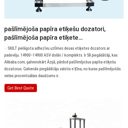
pašlīmējoša papīra etiķešu dozatori,
pašlīmējoša papīra etiķete…
··· SKILT pielāgota adhezīvu uzlīmes desas etiķetes dozators ar
padevēju. 14900–14900 ASV dolāri / komplekts. Ir 58 piegādātāji, kas
Alibaba.com, galvenokārt Āzijā, pārdod pašlīmējošus papīra etiķešu
dozatorus. Galvenās piegādātāju valstis ir Ķīna, no kuras pašlīmējošās
vielas procentuālais daudzums ir…
Get Best Quote