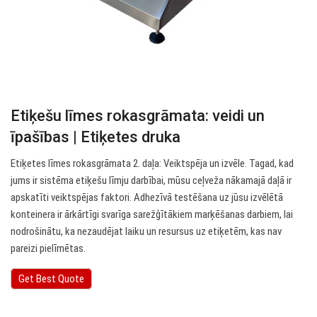
Etiķešu līmes rokasgrāmata: veidi un
īpašības | Etiķetes druka
Etiķetes līmes rokasgrāmata 2. daļa: Veiktspēja un izvēle. Tagad, kad
jums ir sistēma etiķešu līmju darbībai, mūsu ceļveža nākamajā daļā ir
apskatīti veiktspējas faktori. Adhezīvā testēšana uz jūsu izvēlētā
konteinera ir ārkārtīgi svarīga sarežģītākiem marķēšanas darbiem, lai
nodrošinātu, ka nezaudējat laiku un resursus uz etiķetēm, kas nav
pareizi pielīmētas.
Get Best Quote