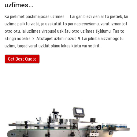
uzlīmes…
Kā pielīmēt pašlīmējošās uzlīmes. … Lai gan bieži vien ar to pietiek, lai
uzlīme paliktu vietā, ja uzskatāt to par nepieciešamu, varat izmantot
otro otu, lai uzlīmes virspusē uzklātu otro uzlīmes šķīdumu. Tas to
stingri noteiks. 8. Atstājiet uzlīmi nožūt. 9. Lai pilnībā aizzīmogotu
uzlīmi, tagad varat uzklāt plānu lakas kārtu vai notīrīt…
Get Best Quote