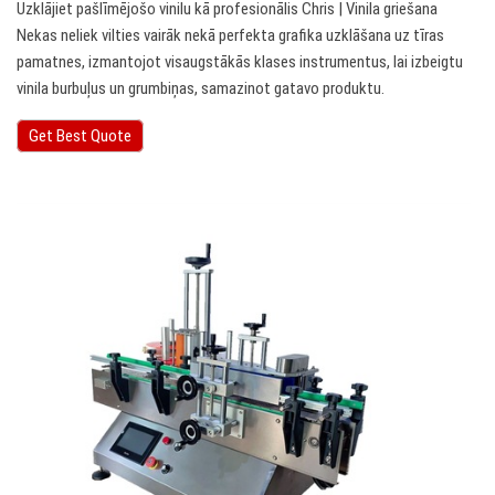
Uzklājiet pašlīmējošo vinilu kā profesionālis Chris | Vinila griešana
Nekas neliek vilties vairāk nekā perfekta grafika uzklāšana uz tīras
pamatnes, izmantojot visaugstākās klases instrumentus, lai izbeigtu
vinila burbuļus un grumbiņas, samazinot gatavo produktu.
Get Best Quote