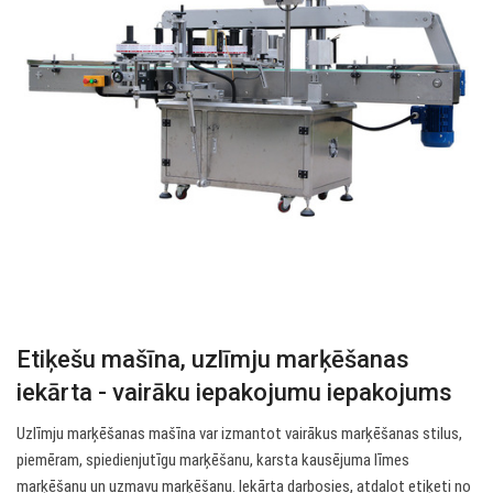
Etiķešu mašīna, uzlīmju marķēšanas
iekārta - vairāku iepakojumu iepakojums
Uzlīmju marķēšanas mašīna var izmantot vairākus marķēšanas stilus,
piemēram, spiedienjutīgu marķēšanu, karsta kausējuma līmes
marķēšanu un uzmavu marķēšanu. Iekārta darbosies, atdalot etiķeti no