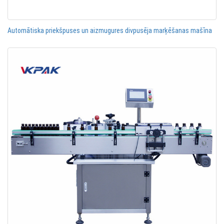
Automātiska priekšpuses un aizmugures divpusēja marķēšanas mašīna