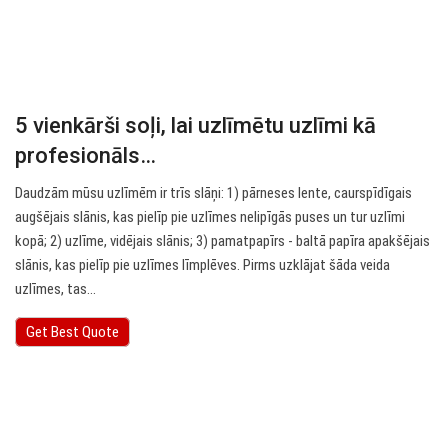
5 vienkārši soļi, lai uzlīmētu uzlīmi kā
profesionāls…
Daudzām mūsu uzlīmēm ir trīs slāņi: 1) pārneses lente, caurspīdīgais
augšējais slānis, kas pielīp pie uzlīmes nelipīgās puses un tur uzlīmi
kopā; 2) uzlīme, vidējais slānis; 3) pamatpapīrs - baltā papīra apakšējais
slānis, kas pielīp pie uzlīmes līmplēves. Pirms uzklājat šāda veida
uzlīmes, tas…
Get Best Quote