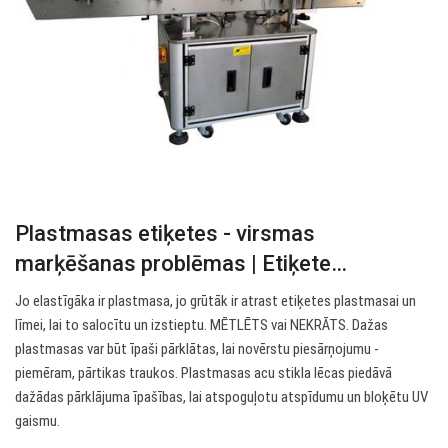
Plastmasas etiķetes - virsmas
marķēšanas problēmas | Etiķete…
Jo elastīgāka ir plastmasa, jo grūtāk ir atrast etiķetes plastmasai un
līmei, lai to salocītu un izstieptu. MĒTLĒTS vai NEKRĀTS. Dažas
plastmasas var būt īpaši pārklātas, lai novērstu piesārņojumu -
piemēram, pārtikas traukos. Plastmasas acu stikla lēcas piedāvā
dažādas pārklājuma īpašības, lai atspoguļotu atspīdumu un bloķētu UV
gaismu.