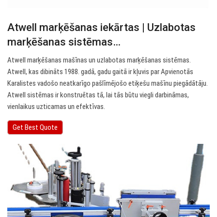
Atwell marķēšanas iekārtas | Uzlabotas
marķēšanas sistēmas…
Atwell marķēšanas mašīnas un uzlabotas marķēšanas sistēmas.
Atwell, kas dibināts 1988. gadā, gadu gaitā ir kļuvis par Apvienotās
Karalistes vadošo neatkarīgo pašlīmējošo etiķešu mašīnu piegādātāju.
Atwell sistēmas ir konstruētas tā, lai tās būtu viegli darbināmas,
vienlaikus uzticamas un efektīvas.
Get Best Quote