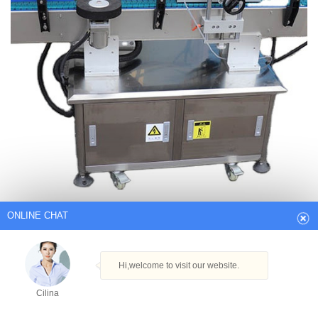
ONLINE CHAT
Hi,welcome to visit our website.
Kāda ir labākā līme, lai atkārtoti uzklātu
Cilina
vecās uzlīmes?
How can I help you today?
Kāda veida līmi vai līmi es izmantoju, lai atkārtoti uzklātu vecās uzlīmes
pēc tam, kad tās ir notīrītas un vieta ir notīrīta, kad tās vairs nav. Esmu
Cilina
izmēģinājis šķidro cementu, tomēr uz visām uzlīmju skaidrajām daļām
var redzēt līmi zem uzlīmes un izskatās diezgan apliets. es meklēju to