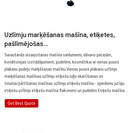
Uzlīmju marķēšanas mašīna, etiķetes,
pašlīmējošas…
Saraušanās iesaiņošanas mašīna saldumiem, dāvanu paciņām,
konditorejas izstrādājumiem, pudelēm, kosmētikai ar vienas puses
plakanu pudeļu marķēšanas mašīnu Vienas puses plakanu uzlīmju
marķēšanas mašīnas uzlīmju etiķešu ruļļu skaitīšanas un
tinuma/pārtīšanas mašīnas uzlīmju etiķešu mašīna - spiedienu jutīgu
etiķešu uzlīmju etiķešu mašīna flakoniem un pudelēm Etiķešu mašīna…
Get Best Quote