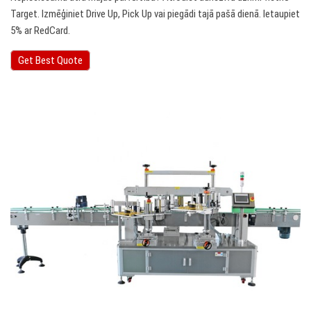
Target. Izmēģiniet Drive Up, Pick Up vai piegādi tajā pašā dienā. Ietaupiet
5% ar RedCard.
Get Best Quote