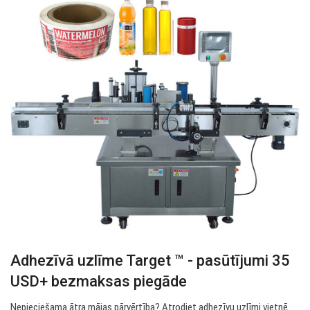
Adhezīvā uzlīme Target ™ - pasūtījumi 35
USD+ bezmaksas piegāde
Nepieciešama ātra mājas pārvērtība? Atrodiet adhezīvu uzlīmi vietnē