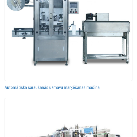
Automātiska saraušanās uzmavu marķēšanas mašīna