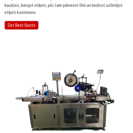
kaudzes, barojot etiķeti, pēc tam pārnesot līmi un beidzot uzlīmējot
etiķeti konteiners.
Get Best Quote