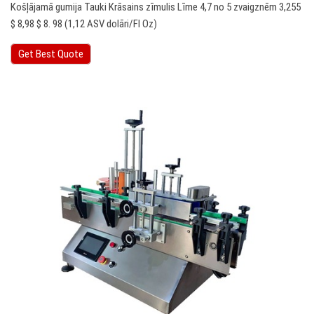
Košļājamā gumija Tauki Krāsains zīmulis Līme 4,7 no 5 zvaigznēm 3,255
$ 8,98 $ 8. 98 (1,12 ASV dolāri/Fl Oz)
Get Best Quote