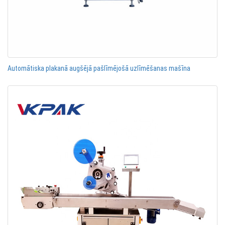
Automātiska plakanā augšējā pašlīmējošā uzlīmēšanas mašīna