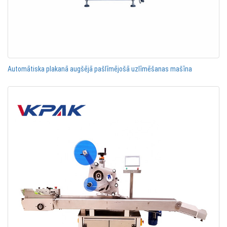
Automātiska plakanā augšējā pašlīmējošā uzlīmēšanas mašīna