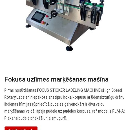
Fokusa uzlīmes marķēšanas mašīna
Pirms nosūtīšanas FOCUS STICKER LABELING MACHINE'sHigh Speed
Rotary Labeler ir iepakots ar stipru koka korpusu ar ūdensizturīgu drānu.
Ikdienas ķīmijas rūpniecībā pudeles galvenokārt ir divu veidu
marķēšanas veidā: apaļa pudele uz pudeles korpusa, ref modelis PLM-A;
Plakana pudele priekšā un aizmugurē…