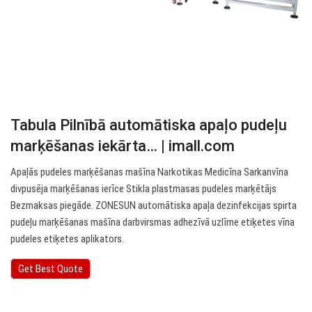
Tabula Pilnībā automātiska apaļo pudeļu
marķēšanas iekārta… | imall.com
Apaļās pudeles marķēšanas mašīna Narkotikas Medicīna Sarkanvīna
divpusēja marķēšanas ierīce Stikla plastmasas pudeles marķētājs
Bezmaksas piegāde. ZONESUN automātiska apaļa dezinfekcijas spirta
pudeļu marķēšanas mašīna darbvirsmas adhezīvā uzlīme etiķetes vīna
pudeles etiķetes aplikators.
Get Best Quote