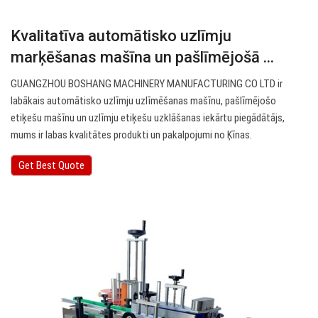
Kvalitatīva automātisko uzlīmju
marķēšanas mašīna un pašlīmējošā ...
GUANGZHOU BOSHANG MACHINERY MANUFACTURING CO LTD ir
labākais automātisko uzlīmju uzlīmēšanas mašīnu, pašlīmējošo
etiķešu mašīnu un uzlīmju etiķešu uzklāšanas iekārtu piegādātājs,
mums ir labas kvalitātes produkti un pakalpojumi no Ķīnas.
Get Best Quote