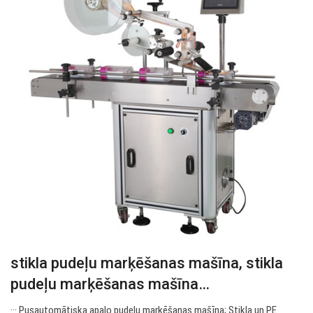
stikla pudeļu marķēšanas mašīna, stikla
pudeļu marķēšanas mašīna…
··· Pusautomātiska apaļo pudeļu marķēšanas mašīna; Stikla un PE