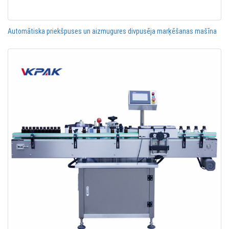
Automātiska priekšpuses un aizmugures divpusēja marķēšanas mašīna