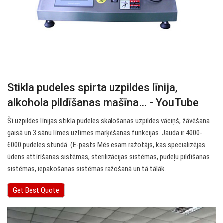
Stikla pudeles spirta uzpildes līnija,
alkohola pildīšanas mašīna… - YouTube
Šī uzpildes līnijas stikla pudeles skalošanas uzpildes vāciņš, žāvēšana
gaisā un 3 sānu līmes uzlīmes marķēšanas funkcijas. Jauda ir 4000-
6000 pudeles stundā. (E-pasts Mēs esam ražotājs, kas specializējas
ūdens attīrīšanas sistēmas, sterilizācijas sistēmas, pudeļu pildīšanas
sistēmas, iepakošanas sistēmas ražošanā un tā tālāk.
Get Best Quote