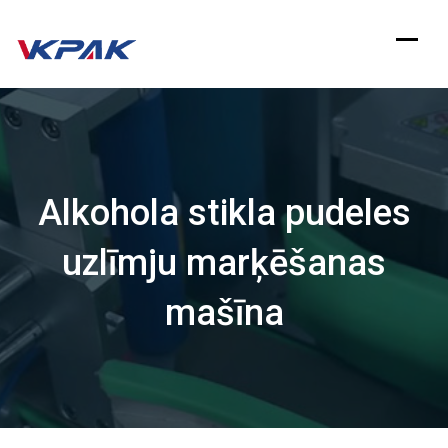
Pāriet
uz
saturu
Alkohola stikla pudeles
uzlīmju marķēšanas
mašīna