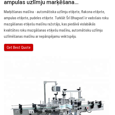
ampulas uzlīmju marķēšana…
Marķēšanas mašīna - automātiska uzlīmju etiķete, flakona etiķete,
ampulas etiķete, pudeles etiķete. Turklāt Šrī Bhagvatī ir vadošais roku
mazgāšanas etiķešu mašīnu ražotājs, kas piedāvā vislabākās
kvalitātes roku mazgāšanas etiķešu mašīnu, automātisku uzlīmju
uzlīmēšanas mašīnu ar nepārspējamu veiktspēju.
Get Best Quote