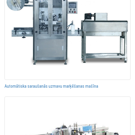
Automātiska saraušanās uzmavu marķēšanas mašīna