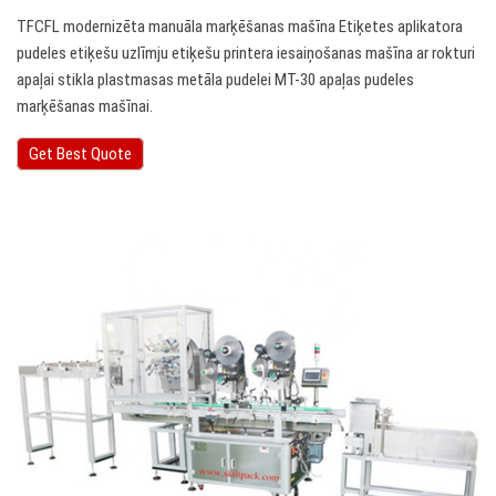
TFCFL modernizēta manuāla marķēšanas mašīna Etiķetes aplikatora
pudeles etiķešu uzlīmju etiķešu printera iesaiņošanas mašīna ar rokturi
apaļai stikla plastmasas metāla pudelei MT-30 apaļas pudeles
marķēšanas mašīnai.
Get Best Quote