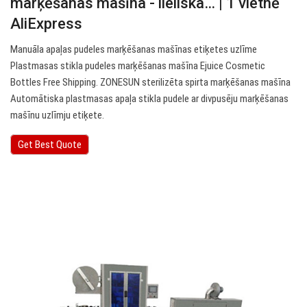
marķēšanas mašīna - lieliska… | 1 vietnē
AliExpress
Manuāla apaļas pudeles marķēšanas mašīnas etiķetes uzlīme
Plastmasas stikla pudeles marķēšanas mašīna Ejuice Cosmetic
Bottles Free Shipping. ZONESUN sterilizēta spirta marķēšanas mašīna
Automātiska plastmasas apaļa stikla pudele ar divpusēju marķēšanas
mašīnu uzlīmju etiķete.
Get Best Quote