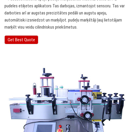
pudeles etiķetes aplikators Tas darbojas, izmantojot sensoru. Tas var
darboties arī ar augstas precizitātes pedāli un augstu apeju,
automātiski izsniedzot un marķējot. pudeļu marķētāji ļauj lietotājam
marķēt visu veidu cilindriskus priekšmetus.
Get Best Quote