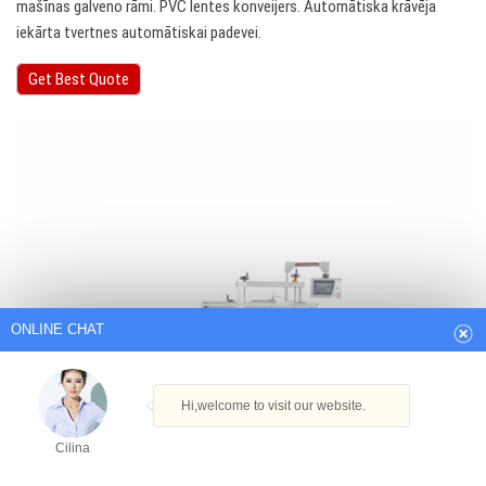
mašīnas galveno rāmi. PVC lentes konveijers. Automātiska krāvēja
iekārta tvertnes automātiskai padevei.
Get Best Quote
ONLINE CHAT
Hi,welcome to visit our website.
Cilina
How can I help you today?
Cilina