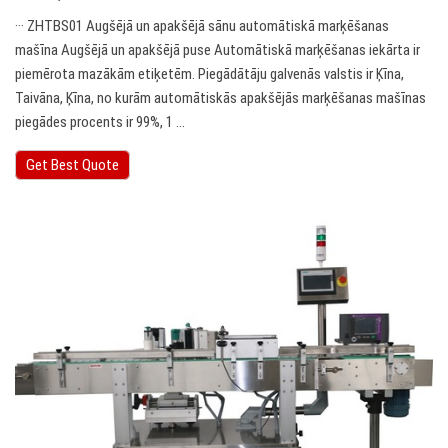
··· ZHTBS01 Augšējā un apakšējā sānu automātiskā marķēšanas
mašīna Augšējā un apakšējā puse Automātiskā marķēšanas iekārta ir
piemērota mazākām etiķetēm. Piegādātāju galvenās valstis ir Ķīna,
Taivāna, Ķīna, no kurām automātiskās apakšējās marķēšanas mašīnas
piegādes procents ir 99%, 1 …
Get Best Quote