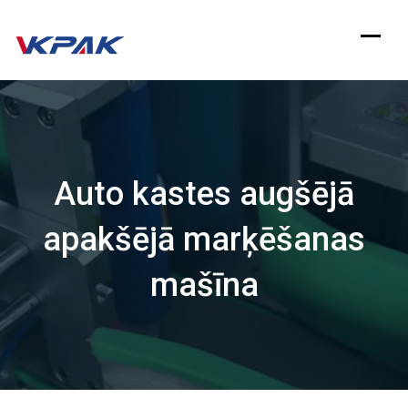
Pāriet
uz
saturu
Auto kastes augšējā
apakšējā marķēšanas
mašīna