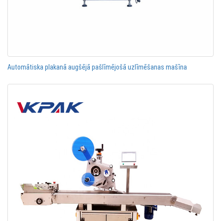
Automātiska plakanā augšējā pašlīmējošā uzlīmēšanas mašīna