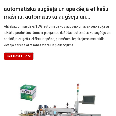
automātiska augšējā un apakšējā etiķešu
mašīna, automātiskā augšējā un…
Alibaba.com piedāvā 1598 automātiskos augšējo un apakšējo etiķešu
iekārtu produktus. Jums ir pieejamas dažādas automātisko augšējo un
apakšējo etiķešu iekārtu iespējas, piemēram, iepakojuma materiāls,
vietējā servisa atrašanās vieta un pielietojums.
Get Best Quote