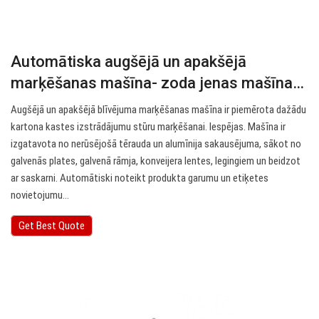
Automātiska augšējā un apakšējā
marķēšanas mašīna- zoda jenas mašīna…
Augšējā un apakšējā blīvējuma marķēšanas mašīna ir piemērota dažādu
kartona kastes izstrādājumu stūru marķēšanai. Iespējas. Mašīna ir
izgatavota no nerūsējošā tērauda un alumīnija sakausējuma, sākot no
galvenās plates, galvenā rāmja, konveijera lentes, legingiem un beidzot
ar saskarni. Automātiski noteikt produkta garumu un etiķetes
novietojumu…
Get Best Quote