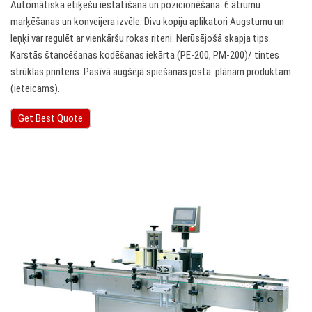
Automātiska etiķešu iestatīšana un pozicionēšana. 6 ātrumu
marķēšanas un konveijera izvēle. Divu kopiju aplikatori Augstumu un
leņķi var regulēt ar vienkāršu rokas riteni. Nerūsējošā skapja tips.
Karstās štancēšanas kodēšanas iekārta (PE-200, PM-200)/ tintes
strūklas printeris. Pasīvā augšējā spiešanas josta: plānam produktam
(ieteicams).
Get Best Quote