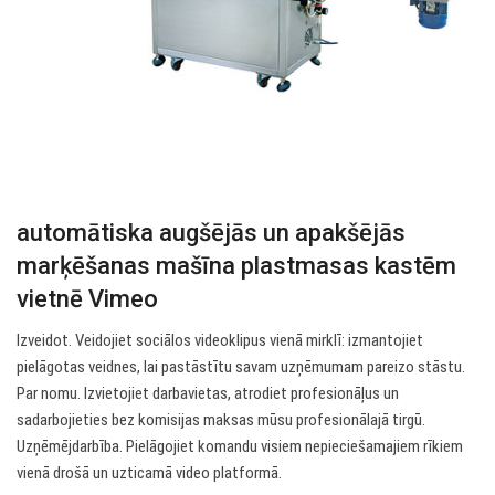
automātiska augšējās un apakšējās
marķēšanas mašīna plastmasas kastēm
vietnē Vimeo
Izveidot. Veidojiet sociālos videoklipus vienā mirklī: izmantojiet
pielāgotas veidnes, lai pastāstītu savam uzņēmumam pareizo stāstu.
Par nomu. Izvietojiet darbavietas, atrodiet profesionāļus un
sadarbojieties bez komisijas maksas mūsu profesionālajā tirgū.
Uzņēmējdarbība. Pielāgojiet komandu visiem nepieciešamajiem rīkiem
vienā drošā un uzticamā video platformā.