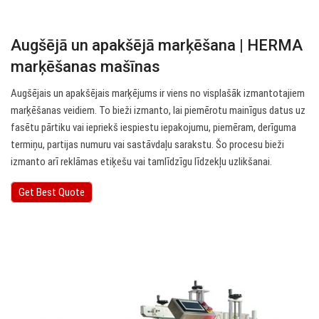
Augšējā un apakšējā marķēšana | HERMA
marķēšanas mašīnas
Augšējais un apakšējais marķējums ir viens no visplašāk izmantotajiem
marķēšanas veidiem. To bieži izmanto, lai piemērotu mainīgus datus uz
fasētu pārtiku vai iepriekš iespiestu iepakojumu, piemēram, derīguma
termiņu, partijas numuru vai sastāvdaļu sarakstu. Šo procesu bieži
izmanto arī reklāmas etiķešu vai tamlīdzīgu līdzekļu uzlikšanai.
Get Best Quote