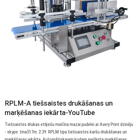
RPLM-A tiešsaistes drukāšanas un
marķēšanas iekārta-YouTube
Tiešsaistes drukas etiķešu mašīna mazai pudelei ar Avery Print dzinēju
- skype: tina517m. 2:39. RPLM tipa tiešsaistes karšu drukāšanas un
marķēšanas iekārta. Automātiskajam kodam piešķirta marķēšanas