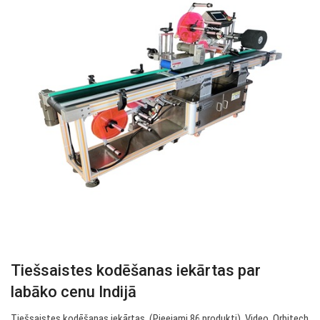
Tiešsaistes kodēšanas iekārtas par
labāko cenu Indijā
Tiešsaistes kodēšanas iekārtas. (Pieejami 86 produkti). Video. Orbitech