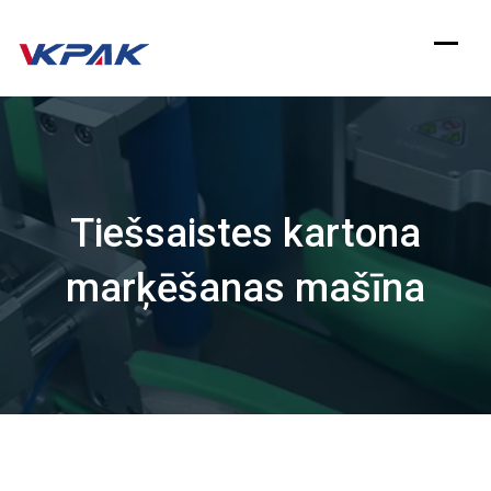
Pāriet
uz
saturu
Tiešsaistes kartona
marķēšanas mašīna