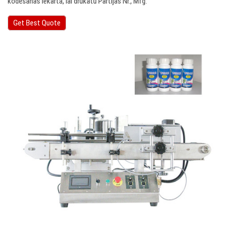
kodēšanas iekārta, lai drukātu Partijas Nr., Mfg.
Get Best Quote