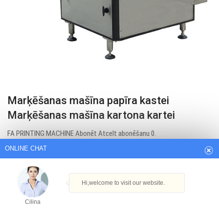
Marķēšanas mašīna papīra kastei
ONLINE CHAT
Marķēšanas mašīna kartona kartei
FA PRINTING MACHINE Abonēt Atcelt abonēšanu 0.
Hi,welcome to visit our website.
Get Best Quote
Cilina
How can I help you today?
Cilina