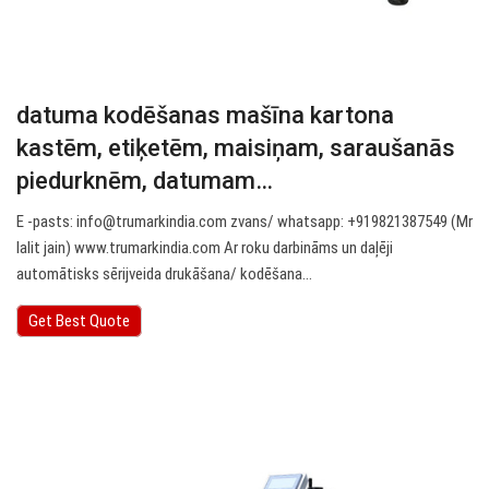
datuma kodēšanas mašīna kartona
kastēm, etiķetēm, maisiņam, saraušanās
piedurknēm, datumam…
E -pasts:
info@trumarkindia.com
zvans/ whatsapp: +919821387549 (Mr
lalit jain) www.trumarkindia.com Ar roku darbināms un daļēji
automātisks sērijveida drukāšana/ kodēšana…
Get Best Quote