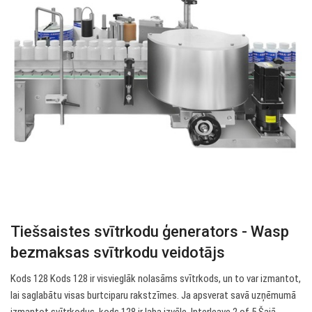
Tiešsaistes svītrkodu ģenerators - Wasp
bezmaksas svītrkodu veidotājs
Kods 128 Kods 128 ir visvieglāk nolasāms svītrkods, un to var izmantot,
lai saglabātu visas burtciparu rakstzīmes. Ja apsverat savā uzņēmumā