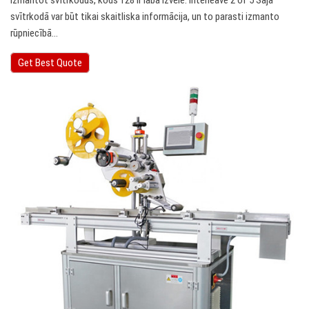
izmantot svītrkodus, kods 128 ir laba izvēle. Interleave 2 of 5 Šajā
svītrkodā var būt tikai skaitliska informācija, un to parasti izmanto
rūpniecībā…
Get Best Quote