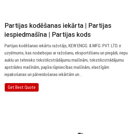
Partijas kodēšanas iekārta | Partijas
iespiedmašīna | Partijas kods
Partijas kodēšanas iekārtu ražotājs, KEW ENGG. & MFG. PVT. LTD. ir
uzņēmums, kas nodarbojas ar ražošanu, eksportēšanu un piegādi, riepu
auklu un tehnisko tekstilizstrādājumu mašīnām, tekstilizstrādājumu
apstrādes mašīnām, papīra rūpniecības mašīnām, elastīgām
iepakošanas un pārveidošanas iekārtām un…
Get Best Quote