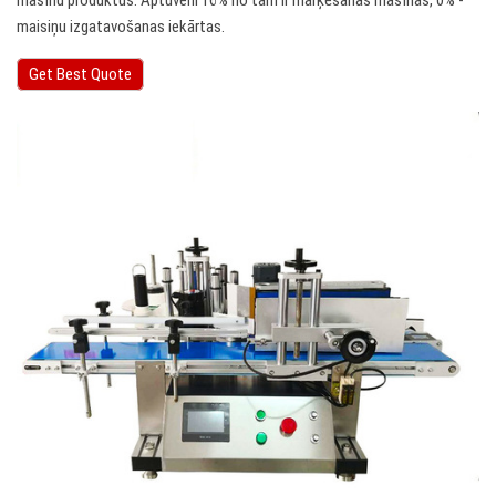
mašīnu produktus. Aptuveni 16% no tām ir marķēšanas mašīnas, 0% -
maisiņu izgatavošanas iekārtas.
Get Best Quote