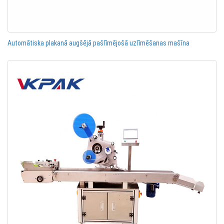
Automātiska plakanā augšējā pašlīmējošā uzlīmēšanas mašīna